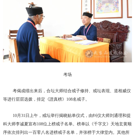
考场
考偈成绩出来后，合坛大师结合戒子修持、戒坛表现、道相威仪
等进行层层选拨，排定《證真榜》108名戒子。
10月31日上午，戒坛举行揭晓贴单仪式，由纠仪大师刘通理和提
科大师李诚夏宣布108位上榜戒子名单。榜单以《千字文》天地玄黄顺
序依次排列出一百零八名进榜戒子名单，并张榜于大律堂内。其他所