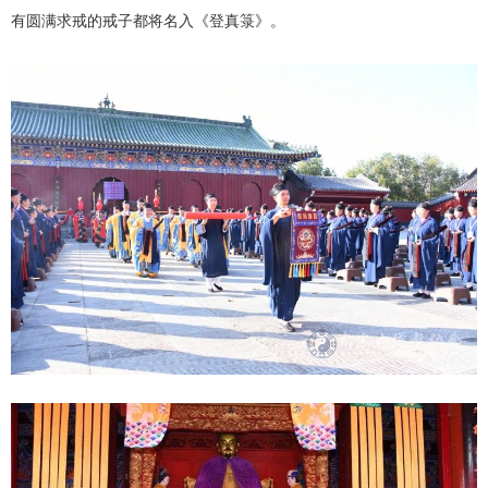
有圆满求戒的戒子都将名入《登真箓》。