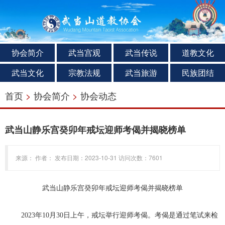
协会简介
武当宫观
武当传说
道教文化
武当文化
宗教法规
武当旅游
民族团结
首页
>
协会简介
>
协会动态
武当山静乐宫癸卯年戒坛迎师考偈并揭晓榜单
来源： 作者： 发布日期：2023-10-31 访问次数：7601
武当山静乐宫癸卯年戒坛迎师考偈并揭晓榜单
2023年10月30日上午，戒坛举行迎师考偈。考偈是通过笔试来检