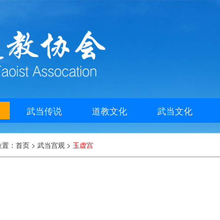
武当传说
道教文化
武当文化
位置：
首页
>
武当宫观
>
玉虚宫