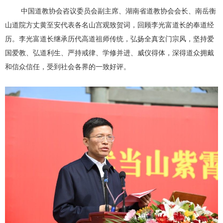
中国道教协会咨议委员会副主席、湖南省道教协会会长、南岳衡
山道院方丈黄至安代表各名山宫观致贺词，回顾李光富道长的奉道经
历。李光富道长继承历代高道祖师传统，弘扬全真玄门宗风，坚持爱
国爱教、弘道利生、严持戒律、学修并进、威仪得体，深得道众拥戴
和信众信任，受到社会各界的一致好评。