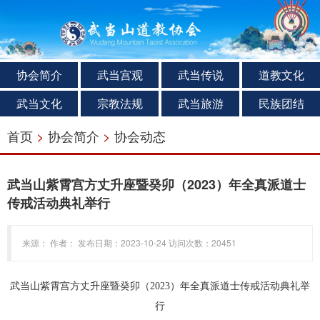
协会简介
武当宫观
武当传说
道教文化
武当文化
宗教法规
武当旅游
民族团结
首页
>
协会简介
>
协会动态
武当山紫霄宫方丈升座暨癸卯（2023）年全真派道士
传戒活动典礼举行
来源： 作者： 发布日期：2023-10-24 访问次数：20451
武当山紫霄宫方丈升座暨癸卯（2023）年全真派道士传戒活动典礼举
行