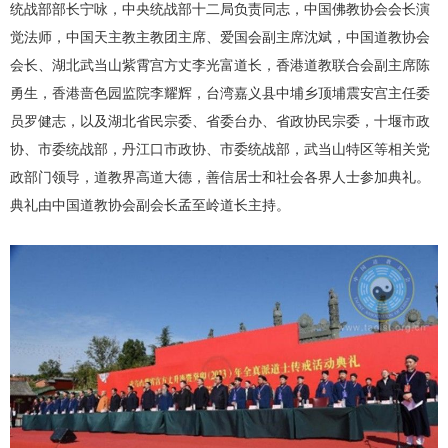
统战部部长宁咏，中央统战部十二局负责同志，中国佛教协会会长演
觉法师，中国天主教主教团主席、爱国会副主席沈斌，中国道教协会
会长、湖北武当山紫霄宫方丈李光富道长，香港道教联合会副主席陈
勇生，香港啬色园监院李耀辉，台湾嘉义县中埔乡顶埔震安宫主任委
员罗健志，以及湖北省民宗委、省委台办、省政协民宗委，十堰市政
协、市委统战部，丹江口市政协、市委统战部，武当山特区等相关党
政部门领导，道教界高道大德，善信居士和社会各界人士参加典礼。
典礼由中国道教协会副会长孟至岭道长主持。