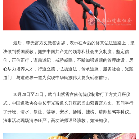
最后，李光富方丈致答谢辞，表示在今后的修真弘法道路上，坚
决做到爱国爱教，拥护中国共产党的领导和社会主义制度，坚定信
仰，正信正行，谨肃道纪，戒骄戒躁，不断加强道观的管理建设，尽
心尽力培养人才，行道立德，弘扬道法，传承道脉，服务社会，光耀
道门，与道教界一道为实现中华民族伟大复兴砥砺前行。
10月20日至21日，武当山紫霄宫依传统仪制举行了方丈升座仪
式，中国道教协会会长李光富道长升座武当山紫霄宫方丈。其间举行
了开坛、请水、祭灶、荡秽、安水、扬幡、挂榜、请师起驾等科仪。
法事活动现场清净庄严，高功法师诵经演教，如法如仪。