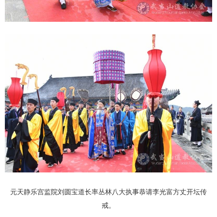
元天静乐宫监院刘圆宝道长率丛林八大执事恭请李光富方丈开坛传
戒。