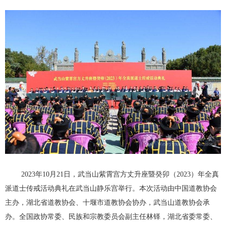
2023年10月21日，武当山紫霄宫方丈升座暨癸卯（2023）年全真
派道士传戒活动典礼在武当山静乐宫举行。本次活动由中国道教协会
主办，湖北省道教协会、十堰市道教协会协办，武当山道教协会承
办。全国政协常委、民族和宗教委员会副主任林铎，湖北省委常委、