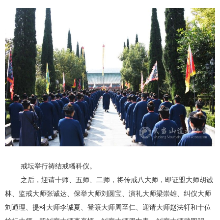
戒坛举行祷结戒幡科仪。
之后，迎请十师、五师、二师，将传戒八大师，即证盟大师胡诚
林、监戒大师张诚达、保举大师刘圆宝、演礼大师梁崇雄、纠仪大师
刘通理、提科大师李诚夏、登箓大师周至仁、迎请大师赵法轩和十位