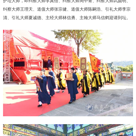
护坛大师，即纠察大师李真悟、纠察大师周中青、纠察大师武圆明、
纠察大师王理天、道值大师张宗健、道值大师陈嗣浩、引礼大师李宗
清、引礼大师夏诚德、主经大师林信勇、主翰大师马信鹤迎请到坛。