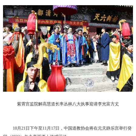
紫霄宫监院解高慧道长率丛林八大执事迎请李光富方丈
10月21日下午至11月17日，中国道教协会将在元天静乐宫举行癸