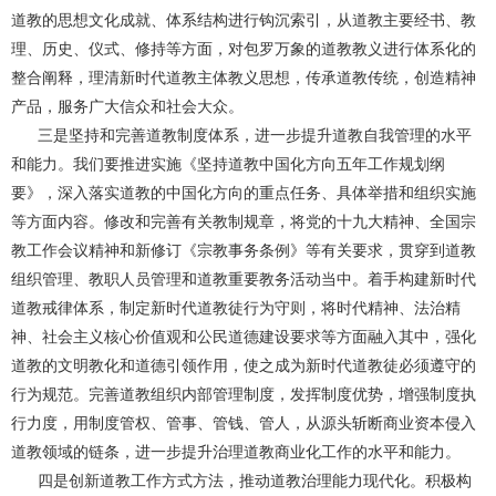
道教的思想文化成就、体系结构进行钩沉索引，从道教主要经书、教
理、历史、仪式、修持等方面，对包罗万象的道教教义进行体系化的
整合阐释，理清新时代道教主体教义思想，传承道教传统，创造精神
产品，服务广大信众和社会大众。
三是坚持和完善道教制度体系，进一步提升道教自我管理的水平
和能力。我们要推进实施《坚持道教中国化方向五年工作规划纲
要》，深入落实道教的中国化方向的重点任务、具体举措和组织实施
等方面内容。修改和完善有关教制规章，将党的十九大精神、全国宗
教工作会议精神和新修订《宗教事务条例》等有关要求，贯穿到道教
组织管理、教职人员管理和道教重要教务活动当中。着手构建新时代
道教戒律体系，制定新时代道教徒行为守则，将时代精神、法治精
神、社会主义核心价值观和公民道德建设要求等方面融入其中，强化
道教的文明教化和道德引领作用，使之成为新时代道教徒必须遵守的
行为规范。完善道教组织内部管理制度，发挥制度优势，增强制度执
行力度，用制度管权、管事、管钱、管人，从源头斩断商业资本侵入
道教领域的链条，进一步提升治理道教商业化工作的水平和能力。
四是创新道教工作方式方法，推动道教治理能力现代化。积极构