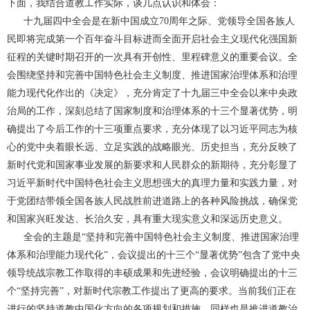
下面，我结合道教工作实际，谈几点认识和体会：
十九届四中全会是在新中国成立70周年之际、党领导全国各族人
民即将完成第一个百年奋斗目标进而全面开启社会主义现代化强国新
征程的关键时期召开的一次具有开创性、里程碑意义的重要会议。全
会围绕坚持和完善中国特色社会主义制度、推进国家治理体系和治理
能力现代化作出的《决定》，充分肯定了十九届三中全会以来中央政
治局的工作，深刻总结了国家制度和治理体系的十三个显著优势，明
确提出了今后工作的十三项重点要求，充分体现了以习近平同志为核
心的党中央着眼长远、立足实践的战略眼光、历史担当，充分反映了
新时代党和国家事业发展的新要求和人民群众的新期待，充分彰显了
习近平新时代中国特色社会主义思想强大的真理力量和实践力量，对
于党团结带领全国各族人民战胜前进道路上的各种风险挑战，确保党
和国家兴旺发达、长治久安，具有重大现实意义和深远历史意义。
全会的主题是“坚持和完善中国特色社会主义制度、推进国家治理
体系和治理能力现代化”，会议提出的十三个“显著优势”包含了党中央
领导统战宗教工作取得的丰硕成果和先进经验，会议明确提出的十三
个“坚持完善”，对新时代宗教工作提出了更高的要求。当前我们正在
进行的坚持道教中国化方向的各项规划和措施，同样也是推进道教治