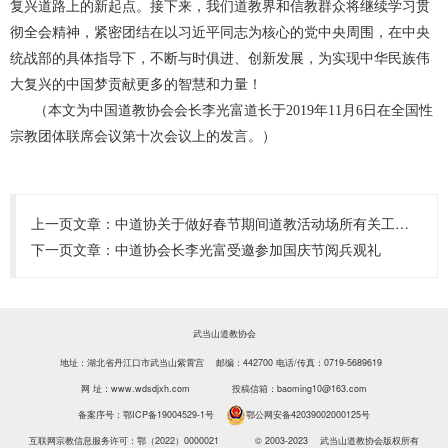
复兴道路上的新起点。接下来，我们道教界和信教群众将继续学习贯
彻全会精神，紧密团结在以习近平同志为核心的党中央周围，在中央
统战部的具体指导下，不断与时俱进、创新发展，为实现中华民族伟
大复兴的中国梦贡献更多的智慧和力量！
（本文为中国道教协会会长李光富道长于2019年11月6日在全国性
宗教团体联席会议第十次会议上的发言。）
上一页文章：
中道协关于做好春节期间道教活动场所有关工作的通知
下一页文章：
中道协会长李光富受邀参加国庆节阅兵观礼
武当山道教协会
地址：湖北省丹江口市武当山紫霄宫 邮编：442700
电话/传真：0719-5689619
网 址：www.wdsdjxh.com
投稿信箱：baoming10@163.com
备案序号：
鄂ICP备19004529-1号
鄂公网安备42039002000125号
互联网宗教信息服务许可：鄂（2022）0000021
© 2003-2023 武当山道教协会版权所有