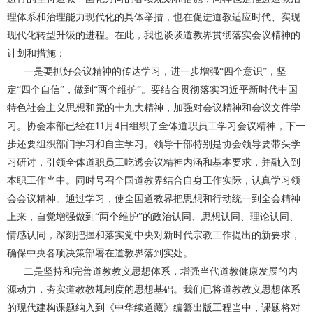
理体系和治理能力现代化的具体举措，也在促进道教适应时代、实现
现代化转型升级的进程。在此，我也谈谈道教界贯彻落实会议精神的
计划和措施：
一是要抓好会议精神的传达学习，进一步增强“四个意识”，坚
定“四个自信”，做到“两个维护”。要结合贯彻落实习近平新时代中国
特色社会主义思想和党的十九大精神，加强对会议精神和会议文件学
习。协会本部已经在11月4日组织了全体道职员工学习会议精神，下一
步还要组织部门学习和自主学习。领导干部特别是协会领导要带头学
习研讨，引领全体道职员工吃透会议精神内涵和基本要求，并融入到
本职工作当中。同时号召全国道教界结合自身工作实际，认真学习领
会会议精神。通过学习，使全国道教界把思想和行动统一到全会精神
上来，自觉增强做到“两个维护”的政治认同、思想认同、理论认同、
情感认同，深刻把握和落实党中央对新时代宗教工作提出的新要求，
确保中央各项决策部署在道教界落到实处。
二是坚持和完善道教教义思想体系，增强当代道教健康发展的内
源动力，夯实道教教规制度的思想基础。我们已将道教教义思想体系
的现代建构课题纳入到《中华续道藏》编纂出版工程当中，课题将对