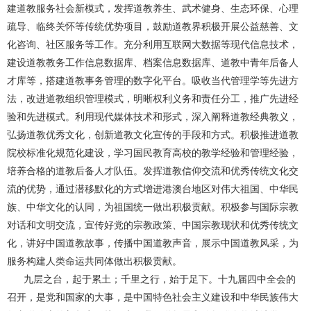
建道教服务社会新模式，发挥道教养生、武术健身、生态环保、心理
疏导、临终关怀等传统优势项目，鼓励道教界积极开展公益慈善、文
化咨询、社区服务等工作。充分利用互联网大数据等现代信息技术，
建设道教教务工作信息数据库、档案信息数据库、道教中青年后备人
才库等，搭建道教事务管理的数字化平台。吸收当代管理学等先进方
法，改进道教组织管理模式，明晰权利义务和责任分工，推广先进经
验和先进模式。利用现代媒体技术和形式，深入阐释道教经典教义，
弘扬道教优秀文化，创新道教文化宣传的手段和方式。积极推进道教
院校标准化规范化建设，学习国民教育高校的教学经验和管理经验，
培养合格的道教后备人才队伍。发挥道教信仰交流和优秀传统文化交
流的优势，通过潜移默化的方式增进港澳台地区对伟大祖国、中华民
族、中华文化的认同，为祖国统一做出积极贡献。积极参与国际宗教
对话和文明交流，宣传好党的宗教政策、中国宗教现状和优秀传统文
化，讲好中国道教故事，传播中国道教声音，展示中国道教风采，为
服务构建人类命运共同体做出积极贡献。
九层之台，起于累土；千里之行，始于足下。十九届四中全会的
召开，是党和国家的大事，是中国特色社会主义建设和中华民族伟大