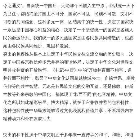
今之通义”。自秦统一中国后，无论哪个民族入主中原，都以统一天下
为己任，都始终坚持国土不可分、国家不可乱、民族不可散、文明不
可断的共同信念。这种多元一体、团结集中的统一性，决定了国家统
一永远是中国核心利益的核心，决定了一个坚强统一的国家是各族人
民的命运所系。我们统一的多民族国家是由各民族共同缔造的，也必
须由各民族共同维护、巩固和发展。
突出的包容性从根本上决定了中华民族交往交流交融的历史取向，决
定了中国各宗教信仰多元并存的和谐格局，决定了中华文化对世界文
明兼收并蓄的开放胸怀。《礼记·中庸》中的“万物并育而不相害，道
并行而不相悖”，彰显了中华文化认同超越地域乡土、血缘世系、宗教
信仰等的共生智慧。无论是各民族文化的交融互鉴，还是佛教、伊斯
兰教等外来宗教的中国化，都体现了“和而不同”的包容精神。中华文
化之所以如此精彩纷呈、博大精深，就在于它兼收并蓄的包容特性。
这种包容性使中华民族能够通过文化浸润和价值共享，不断增强内在
精神动力和外在发展活力
突出的和平性源于中华文明五千多年来一直传承的和平、和睦、和谐