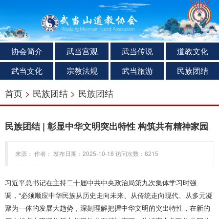
协会简介
武当宫观
武当传说
道教文化
武当文化
宗教法规
武当旅游
民族团结
首页
>
民族团结
>
民族团结
民族团结 | 彰显中华文明突出特性 构筑共有精神家园
来源： 作者： 发布日期：2025-10-18 访问次数：8215
习近平总书记在主持二十届中共中央政治局第九次集体学习时强
调，“必须顺应中华民族从历史走向未来、从传统走向现代、从多元凝
聚为一体的发展大趋势，深刻理解把握中华文明的突出特性，在新的