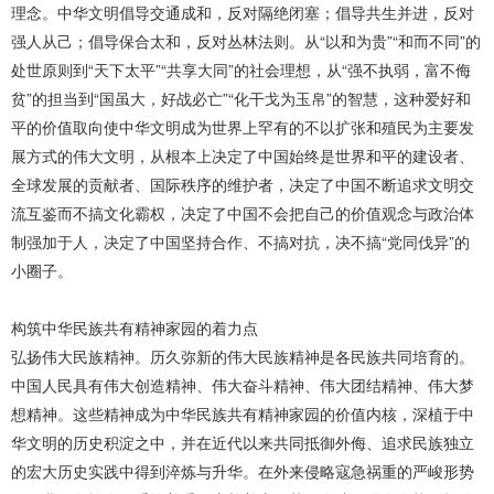
理念。中华文明倡导交通成和，反对隔绝闭塞；倡导共生并进，反对
强人从己；倡导保合太和，反对丛林法则。从“以和为贵”“和而不同”的
处世原则到“天下太平”“共享大同”的社会理想，从“强不执弱，富不侮
贫”的担当到“国虽大，好战必亡”“化干戈为玉帛”的智慧，这种爱好和
平的价值取向使中华文明成为世界上罕有的不以扩张和殖民为主要发
展方式的伟大文明，从根本上决定了中国始终是世界和平的建设者、
全球发展的贡献者、国际秩序的维护者，决定了中国不断追求文明交
流互鉴而不搞文化霸权，决定了中国不会把自己的价值观念与政治体
制强加于人，决定了中国坚持合作、不搞对抗，决不搞“党同伐异”的
小圈子。
构筑中华民族共有精神家园的着力点
弘扬伟大民族精神。历久弥新的伟大民族精神是各民族共同培育的。
中国人民具有伟大创造精神、伟大奋斗精神、伟大团结精神、伟大梦
想精神。这些精神成为中华民族共有精神家园的价值内核，深植于中
华文明的历史积淀之中，并在近代以来共同抵御外侮、追求民族独立
的宏大历史实践中得到淬炼与升华。在外来侵略寇急祸重的严峻形势