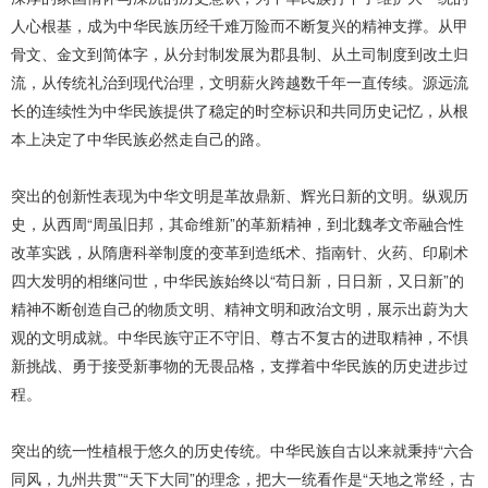
人心根基，成为中华民族历经千难万险而不断复兴的精神支撑。从甲
骨文、金文到简体字，从分封制发展为郡县制、从土司制度到改土归
流，从传统礼治到现代治理，文明薪火跨越数千年一直传续。源远流
长的连续性为中华民族提供了稳定的时空标识和共同历史记忆，从根
本上决定了中华民族必然走自己的路。
突出的创新性表现为中华文明是革故鼎新、辉光日新的文明。纵观历
史，从西周“周虽旧邦，其命维新”的革新精神，到北魏孝文帝融合性
改革实践，从隋唐科举制度的变革到造纸术、指南针、火药、印刷术
四大发明的相继问世，中华民族始终以“苟日新，日日新，又日新”的
精神不断创造自己的物质文明、精神文明和政治文明，展示出蔚为大
观的文明成就。中华民族守正不守旧、尊古不复古的进取精神，不惧
新挑战、勇于接受新事物的无畏品格，支撑着中华民族的历史进步过
程。
突出的统一性植根于悠久的历史传统。中华民族自古以来就秉持“六合
同风，九州共贯”“天下大同”的理念，把大一统看作是“天地之常经，古