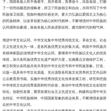
下，我国各族人民手挽着手、肩并着肩，英勇奋斗，浴血奋战，打败
了一切穷凶极恶的侵略者，捍卫了民族独立和自由，共同书写了中华
民族保卫祖国、抵御外侮的壮丽史诗。要大力弘扬以爱国主义为核心
的民族精神、以改革创新为核心的时代精神，不断增强对中华民族的
认同感和自豪感，振奋各族人民奋进新征程、建功新时代的精气神。
增进中华文化认同。中华文化集中华优秀传统文化、革命文化、社会
主义先进文化为一体，是各民族优秀文化的集大成。构筑中华民族共
有精神家园必须增进中华文化认同。要继承中华民族以文化人的优良
传统，加大各民族优秀文化遗产保护力度，实施重点文物保护工程，
树立和突出各民族共有共享的中华文化符号和中华民族形象。打造、
出版一批具有中华文化底蕴、充分汲取各民族文化营养的文艺作品和
公众教育类书籍。实施中华优秀传统文化传承发展工程，研究和挖掘
中华传统文化的优秀基因和时代价值，推动中华优秀传统文化创造性
转化、创新性发展，繁荣发展社会主义先进文化，构建和运用中华文
化特征、中华民族精神、中国国家形象的表达体系，不断增强各族群
众的中华文化认同。
促进语言相通。语言文字是文化传承的重要载体。要全面推广普及国