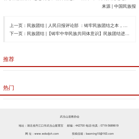
来源 | 中国民族报
上一页：
民族团结 | 人民日报评论部 ：铸牢民族团结之本，共创光明美好未来
下一页：
民族团结 |【铸牢中华民族共同体意识】民族团结进步知识应知应会（四）
推荐
热门
武当山道教协会
地址：湖北省丹江口市武当山紫霄宫 邮编：442700
电话/传真：0719-5689619
网 址：www.wdsdjxh.com
投稿信箱：baoming10@163.com