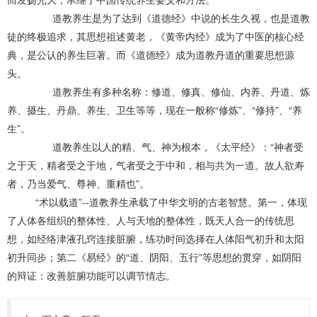
道教养生是为了达到《道德经》中说的长生久视，也是道教
徒的终极追求，其思想祖述黄老，《黄帝内经》成为了中医的核心经
典，是公认的养生巨著。而《道德经》成为道教丹道的重要思想源
头。
道教养生有多种名称：修道、修真、修仙、内养、丹道、炼
养、摄生、丹鼎、养生、卫生等等，现在一般称“修炼”、“修持”、“养
生”。
道教养生以人的精、气、神为根本，《太平经》：“神者受
之于天，精者受之于地，气者受之于中和，相与共为一道。故人欲寿
者，乃当爱气、尊神、重精也”。
“术以载道”--道教养生承载了中华文明的古老智慧。第一，体现
了人体各组织的整体性、人与天地的整体性，既天人合一的传统思
想，如经络津液孔窍连接脏腑，练功时间选择在人体阳气初升和太阳
初升同步；第二《易经》的“道、阴阳、五行”等思想的贯穿，如阴阳
的辩证：改善脏腑功能可以调节情志。