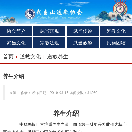
协会简介
武当宫观
武当传说
道教文化
武当文化
宗教法规
武当旅游
民族团结
首页
>
道教文化
>
道教养生
养生介绍
来源： 作者： 发布日期：2019-03-15 访问次数：31260
养生介绍
中华民族自古注重养生之道，而道教一脉更是将此作为核心
而发扬光大，承继了中国传统养生要义和方法。