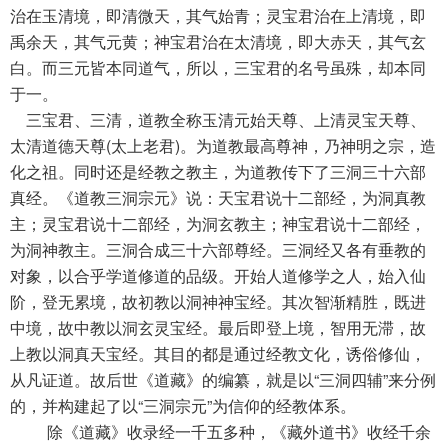
治在玉清境，即清微天，其气始青；灵宝君治在上清境，即
禹余天，其气元黄；神宝君治在太清境，即大赤天，其气玄
白。而三元皆本同道气，所以，三宝君的名号虽殊，却本同
于一。
三宝君、三清，道教全称玉清元始天尊、上清灵宝天尊、
太清道德天尊(太上老君)。为道教最高尊神，乃神明之宗，造
化之祖。同时还是经教之教主，为道教传下了三洞三十六部
真经。《道教三洞宗元》说：天宝君说十二部经，为洞真教
主；灵宝君说十二部经，为洞玄教主；神宝君说十二部经，
为洞神教主。三洞合成三十六部尊经。三洞经又各有垂教的
对象，以合乎学道修道的品级。开始人道修学之人，始入仙
阶，登无累境，故初教以洞神神宝经。其次智渐精胜，既进
中境，故中教以洞玄灵宝经。最后即登上境，智用无滞，故
上教以洞真天宝经。其目的都是通过经教文化，诱俗修仙，
从凡证道。故后世《道藏》的编纂，就是以“三洞四辅”来分例
的，并构建起了以“三洞宗元”为信仰的经教体系。
除《道藏》收录经一千五多种，《藏外道书》收经千余