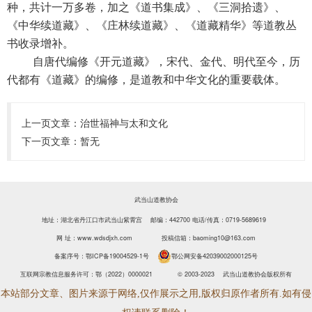
种，共计一万多卷，加之《道书集成》、《三洞拾遗》、
《中华续道藏》、《庄林续道藏》、《道藏精华》等道教丛
书收录增补。
自唐代编修《开元道藏》，宋代、金代、明代至今，历
代都有《道藏》的编修，是道教
和中华文化的重要载体。
上一页文章：
治世福神与太和文化
下一页文章：暂无
武当山道教协会
地址：湖北省丹江口市武当山紫霄宫 邮编：442700
电话/传真：0719-5689619
网 址：www.wdsdjxh.com
投稿信箱：baoming10@163.com
备案序号：
鄂ICP备19004529-1号
鄂公网安备42039002000125号
互联网宗教信息服务许可：鄂（2022）0000021
© 2003-2023 武当山道教协会版权所有
本站部分文章、图片来源于网络,仅作展示之用,版权归原作者所有.如有侵