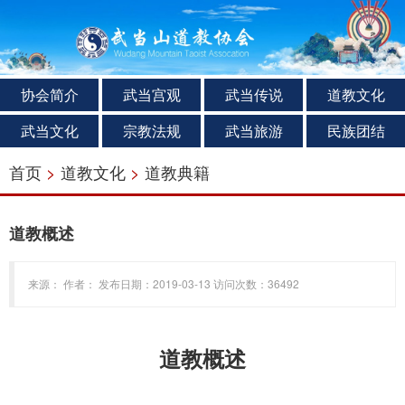
协会简介
武当宫观
武当传说
道教文化
武当文化
宗教法规
武当旅游
民族团结
首页
>
道教文化
>
道教典籍
道教概述
来源： 作者： 发布日期：2019-03-13 访问次数：36492
道教概述