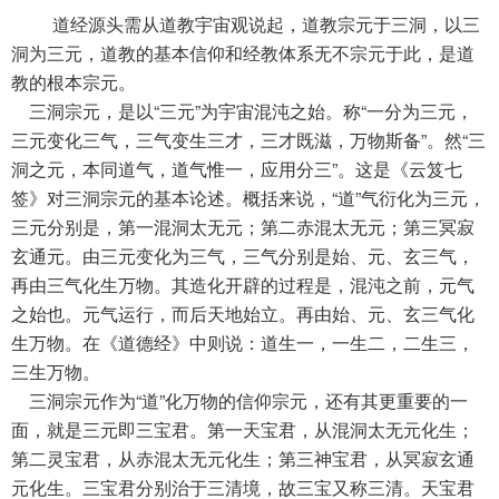
道经源头需从道教宇宙观说起，道教宗元于三洞，以三
洞为三元，道教的基本信仰和经教体系无不宗元于此，是道
教的根本宗元。
三洞宗元，是以“三元”为宇宙混沌之始。称“一分为三元，
三元变化三气，三气变生三才，三才既滋，万物斯备”。然“三
洞之元，本同道气，道气惟一，应用分三”。这是《云笈七
签》对三洞宗元的基本论述。概括来说，“道”气衍化为三元，
三元分别是，第一混洞太无元；第二赤混太无元；第三冥寂
玄通元。由三元变化为三气，三气分别是始、元、玄三气，
再由三气化生万物。其造化开辟的过程是，混沌之前，元气
之始也。元气运行，而后天地始立。再由始、元、玄三气化
生万物。在《道德经》中则说：道生一，一生二，二生三，
三生万物。
三洞宗元作为“道”化万物的信仰宗元，还有其更重要的一
面，就是三元即三宝君。第一天宝君，从混洞太无元化生；
第二灵宝君，从赤混太无元化生；第三神宝君，从冥寂玄通
元化生。三宝君分别治于三清境，故三宝又称三清。天宝君