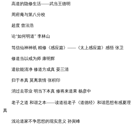
高道的隐修生活——武当王德明
周府庵与第八分校
超度 曾法浩
论“如何明道” 李林山
太上感应篇
笃信仙神神祇 精修《感应篇》——《
》感悟 张卫
修道当以戒为师 康明辉
遣欲能清净 修道方成真 晏三清
归于本真 莫离衷情 张积印
消过去罪业 明当下本真 修将来道果 杨彦中
《道德经》
老子之道 和谐之本——读道祖老子
和谐思想有感夏理
真
浅论道家不争思想的现实意义 孙寅峰