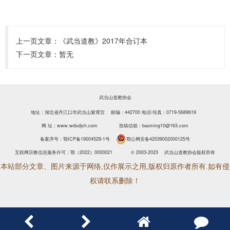
上一页文章：
《武当道教》2017年合订本
下一页文章：暂无
武当山道教协会
地址：湖北省丹江口市武当山紫霄宫 邮编：442700
电话/传真：0719-5689619
网 址：www.wdsdjxh.com
投稿信箱：baoming10@163.com
备案序号：
鄂ICP备19004529-1号
鄂公网安备42039002000125号
互联网宗教信息服务许可：鄂（2022）0000021
© 2003-2023 武当山道教协会版权所有
本站部分文章、图片来源于网络,仅作展示之用,版权归原作者所有.如有侵
权请联系删除！