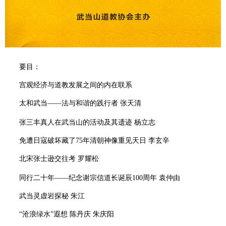
要目：
宫观经济与道教发展之间的内在联系
太和武当——法与和谐的践行者 张天清
张三丰
真人在武当山的活动及其遗迹 杨立志
免遭日寇破坏藏了75年清朝神像重见天日 李玄辛
北宋张士逊交往考 罗耀松
谢宗信
同行二十年——纪念
道长诞辰100周年 袁仲由
武当灵虚岩探秘 朱江
“沧浪绿水”遐想 陈丹庆 朱庆阳