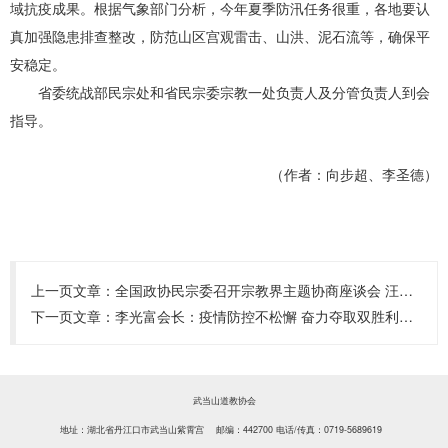
域抗疫成果。根据气象部门分析，今年夏季防汛任务很重，各地要认
真加强隐患排查整改，防范山区宫观雷击、山洪、泥石流等，确保平
安稳定。
省委统战部民宗处和省民宗委宗教一处负责人及分管负责人到会
指导。
（作者：向步超、李圣德）
上一页文章：
全国政协民宗委召开宗教界主题协商座谈会 汪洋出席并讲话
下一页文章：
李光富会长：疫情防控不松懈 奋力夺取双胜利——在全国性宗教团体联席会议第十三次会议上的发言
武当山道教协会
地址：湖北省丹江口市武当山紫霄宫 邮编：442700
电话/传真：0719-5689619