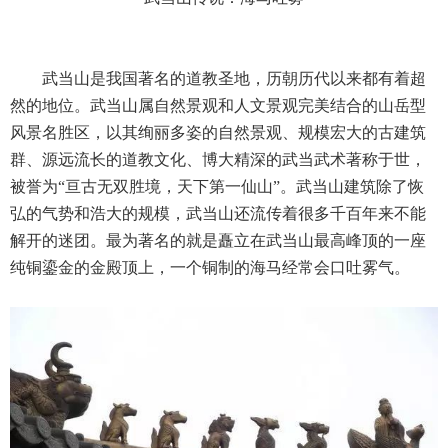
武当山是我国著名的道教圣地，历朝历代以来都有着超
然的地位。武当山属自然景观和人文景观完美结合的山岳型
风景名胜区，以其绚丽多姿的自然景观、规模宏大的古建筑
群、源远流长的道教文化、博大精深的武当武术著称于世，
被誉为“亘古无双胜境，天下第一仙山”。武当山建筑除了恢
弘的气势和浩大的规模，武当山还流传着很多千百年来不能
解开的迷团。最为著名的就是矗立在武当山最高峰顶的一座
纯铜鎏金的金殿顶上，一个铜制的海马经常会口吐雾气。