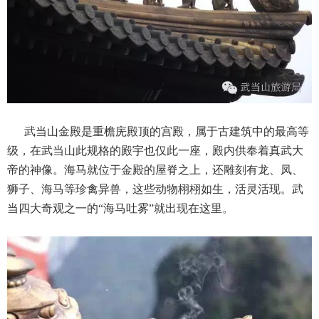
武当山金殿是重檐庑殿顶的宫殿，属于古建筑中的最高等
级，在武当山此规格的殿宇也仅此一座，殿内供奉着真武大
帝的神像。海马就位于金殿的屋脊之上，还雕刻有龙、凤、
狮子、海马等珍禽异兽，这些动物栩栩如生，活灵活现。武
当四大奇观之一的“海马吐雾”就出现在这里。