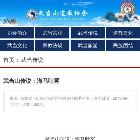
协会简介
武当宫观
武当传说
道教文化
武当文化
宗教法规
武当旅游
民族团结
首页
>
武当传说
武当山传说：海马吐雾
来源：根据武当山特区旅游局网站资料整理 作者： 发布日期：2019-06-
14 访问次数：29545
武当山传说：海马吐雾