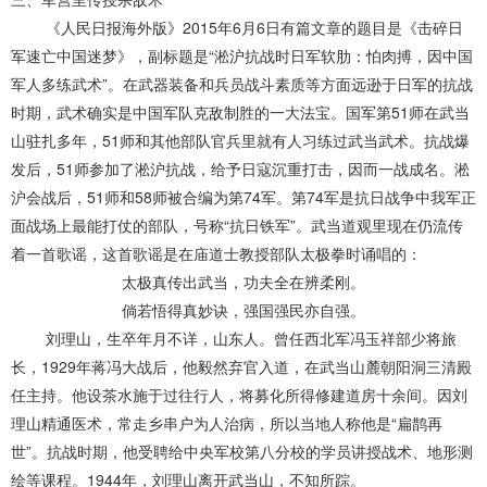
《人民日报海外版》2015年6月6日有篇文章的题目是《击碎日
军速亡中国迷梦》，副标题是“淞沪抗战时日军软肋：怕肉搏，因中国
军人多练武术”。在武器装备和兵员战斗素质等方面远逊于日军的抗战
时期，武术确实是中国军队克敌制胜的一大法宝。国军第51师在武当
山驻扎多年，51师和其他部队官兵里就有人习练过武当武术。抗战爆
发后，51师参加了淞沪抗战，给予日寇沉重打击，因而一战成名。淞
沪会战后，51师和58师被合编为第74军。第74军是抗日战争中我军正
面战场上最能打仗的部队，号称“抗日铁军”。武当道观里现在仍流传
着一首歌谣，这首歌谣是在庙道士教授部队太极拳时诵唱的：
太极真传出武当，功夫全在辨柔刚。
倘若悟得真妙诀，强国强民亦自强。
刘理山，生卒年月不详，山东人。曾任西北军冯玉祥部少将旅
长，1929年蒋冯大战后，他毅然弃官入道，在武当山麓朝阳洞三清殿
任主持。他设茶水施于过往行人，将募化所得修建道房十余间。因刘
理山精通医术，常走乡串户为人治病，所以当地人称他是“扁鹊再
世”。抗战时期，他受聘给中央军校第八分校的学员讲授战术、地形测
绘等课程。1944年，刘理山离开武当山，不知所踪。