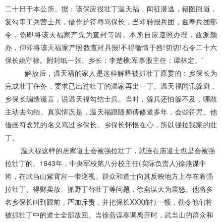
二十日于本公所。据：该保应役壮丁温天福，闻征潜逃，籍图回避，
复勾串工兵营士兵，借作护符辱骂保长，当即转报兵团，兹奉兵团部
令，饬即将该天福家产先为查封等因。本所自应遵照办理，兹派颜
办，仰即将该天福家产照数查封具报!不得循情于咎!切切!右令二十六
保长姚守禄。附封纸一张。乡长：李楚樵;军事股主任：谭林定。”
解放后，温天福的家人是这样解释被抓壮丁原委的：乡保长为
完成壮丁任务，要求已出过壮丁的温家再出一丁。温天福闻讯躲避，
乡保长编造谎言，说温天福勾结士兵。当时，躲兵还怕躲不及，哪敢
主动去勾结。真实情况是，温天福跟随师傅修道多年，会些符咒。他
借画符念咒的名义骂过乡保长。乡保长怀恨在心，所以强拉我家的壮
丁。
温天福这样的居家道士会被强拉壮丁，就连在庙道士也是会被强
拉壮丁的。1943年，中央军校第八分校主任(实际负责人)徐燕谋中
将，在武当山紫霄宫一带巡视。群众和道士向其反映地方上存在着强
拉壮丁、得财卖放、抓野丁替壮丁等问题，徐燕谋大为震怒。他将多
名乡保长叫到跟前，严加斥责，并把保长XXX痛打一顿，勒令他们将
被抓壮丁中的道士全部放回。当徐燕谋奉调离开时，武当山的群众和