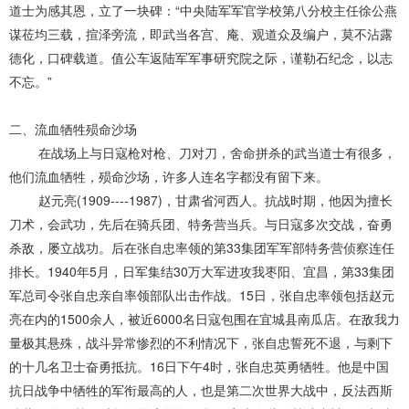
道士为感其恩，立了一块碑：“中央陆军军官学校第八分校主任徐公燕
谋莅均三载，揎泽旁流，即武当各宫、庵、观道众及编户，莫不沾露
德化，口碑载道。值公车返陆军军事研究院之际，谨勒石纪念，以志
不忘。”
二、流血牺牲殒命沙场
在战场上与日寇枪对枪、刀对刀，舍命拼杀的武当道士有很多，
他们流血牺牲，殒命沙场，许多人连名字都没有留下来。
赵元亮(1909----1987)，甘肃省河西人。抗战时期，他因为擅长
刀术，会武功，先后在骑兵团、特务营当兵。与日寇多次交战，奋勇
杀敌，屡立战功。后在张自忠率领的第33集团军军部特务营侦察连任
排长。1940年5月，日军集结30万大军进攻我枣阳、宜昌，第33集团
军总司令张自忠亲自率领部队出击作战。15日，张自忠率领包括赵元
亮在内的1500余人，被近6000名日寇包围在宜城县南瓜店。在敌我力
量极其悬殊，战斗异常惨烈的不利情况下，张自忠誓死不退，与剩下
的十几名卫士奋勇抵抗。16日下午4时，张自忠英勇牺牲。他是中国
抗日战争中牺牲的军衔最高的人，也是第二次世界大战中，反法西斯