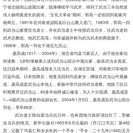
宁省北镇闾山道观出家，隐身继续学习武术，得到了武当三丰自然派
传人杨明真道长的真传。“文化大革命”期间，郭高一还俗回到老家河
南商丘。1981年在河南省泌阳县白云山重入道门。1983年，郭高一回
到武当山紫霄宫当道士，并在武当道士中传授武当功夫，任武当道协
武术总教练。他武艺高强，与朱诚德并称为武当武术的两面旗子。
1996年，郭高一羽化于湖北九宫山。
庞高成(1917----2004年)，湖北省均县习家店人。由于他全家信
仰道教，3岁时便被家人送到武当山琼台中观出家，皈依武当全真派。
抗日战争期间，庞高成报名入伍当兵，在湖北宜城、河南淅川等地同
日寇作战。日本投降后，他复员回到均县家乡，继续在武当山中观修
道。庞高成是武当山本地人，家族中世代信仰武当道教。他除了抗日
时期离开过武当山，80多年始终诚心修道，为人十分低调。庞高成是
1—4届武当山道教协会副会长。2004年1月5日，庞高成在武当山琼台
羽化，享年88岁。
武当道士除自愿当兵抗日外，也有因地方政府强拉壮丁，而被
迫当兵的情况。新华出版社
1993年8月出版的《丹江口市志》第482
页，记载了均县仁和乡乡长的一个手令：“手令：二十九年(1940)五月