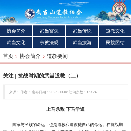
协会简介
武当宫观
武当传说
道教文化
武当文化
宗教法规
武当旅游
民族团结
首页
>
协会简介
>
道教要闻
关注 | 抗战时期的武当道教（二）
来源： 作者： 发布日期：2025-09-02 访问次数：15124
上马杀敌 下马学道
国家与民族的命运，也是道教和道教徒自己的命运。在抗战期