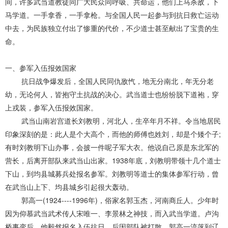
间，许多武当道教徒同广大民众同呼吸、共命运，他们上马杀敌，下
马学道。一手拿香，一手拿枪。与全国人民一起参与到抗日救亡运动
中去，为民族独立付出了惨重的代价，不少道士甚至献出了宝贵的生
命。
一、参军入伍报效国家
抗日战争爆发后，全国人民同仇敌忾，地无分南北，年无分老
幼，无论何人，皆抱守土抗战的决心。武当道士也纷纷脱下道袍，穿
上戎装，参军入伍报效国家。
武当山南岩宫道长刘教明，河北人，生卒年月不祥。令当地居民
印象深刻的是：此人是个大高个，而他的师傅也姓刘，却是个矮个子;
有时刘教明下山办事，会披一件呢子军大衣。他说自己原是东北军的
营长，后离开部队来武当山出家。1938年底，刘教明带领十几个道士
下山，到均县城募兵处报名参军。刘教明等道士的集体参军行动，曾
在武当山上下、均县城乡引起很大轰动。
郭高一(1924----1996年)，俗家名郭玉杰，河南商丘人。少年时
因为仰慕武当武术传人宋唯一、李景林之神技，而入武当学道。卢沟
桥事变后，他毅然报名入伍抗日。后因部队被打散，郭高一流落到辽