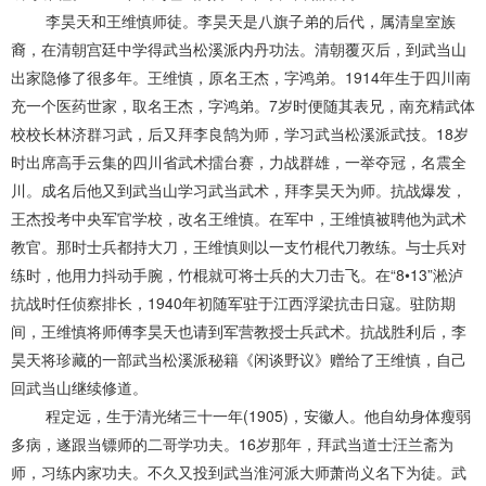
李昊天和王维慎师徒。李昊天是八旗子弟的后代，属清皇室族
裔，在清朝宫廷中学得武当松溪派内丹功法。清朝覆灭后，到武当山
出家隐修了很多年。王维慎，原名王杰，字鸿弟。1914年生于四川南
充一个医药世家，取名王杰，字鸿弟。7岁时便随其表兄，南充精武体
校校长林济群习武，后又拜李良鹄为师，学习武当松溪派武技。18岁
时出席高手云集的四川省武术擂台赛，力战群雄，一举夺冠，名震全
川。成名后他又到武当山学习武当武术，拜李昊天为师。抗战爆发，
王杰投考中央军官学校，改名王维慎。在军中，王维慎被聘他为武术
教官。那时士兵都持大刀，王维慎则以一支竹棍代刀教练。与士兵对
练时，他用力抖动手腕，竹棍就可将士兵的大刀击飞。在“8•13”淞泸
抗战时任侦察排长，1940年初随军驻于江西浮梁抗击日寇。驻防期
间，王维慎将师傅李昊天也请到军营教授士兵武术。抗战胜利后，李
昊天将珍藏的一部武当松溪派秘籍《闲谈野议》赠给了王维慎，自己
回武当山继续修道。
程定远，生于清光绪三十一年(1905)，安徽人。他自幼身体瘦弱
多病，遂跟当镖师的二哥学功夫。16岁那年，拜武当道士汪兰斋为
师，习练内家功夫。不久又投到武当淮河派大师萧尚义名下为徒。武