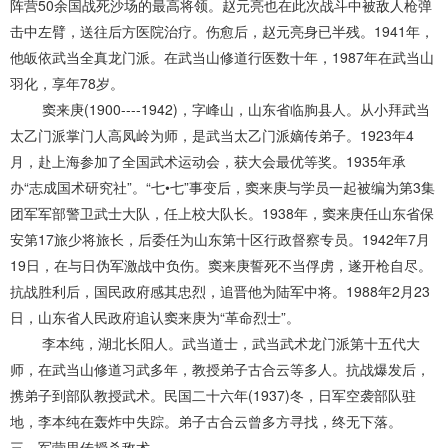
阵营50余国战死沙场的最高将领。赵元亮也在此次战斗中被敌人枪弹
击中左臂，送往后方医院治疗。伤愈后，赵元亮身已半残。1941年，
他皈依武当全真龙门派。在武当山修道行医数十年，1987年在武当山
羽化，享年78岁。
窦来庚(1900----1942)，字峰山，山东省临朐县人。从小拜武当
太乙门派掌门人高凤岭为师，是武当太乙门派嫡传弟子。1923年4
月，赴上海参加了全国武术运动会，获大会最优等奖。1935年承
办“志成国术研究社”。“七•七”事变后，窦来庚与学员一起被编为第3集
团军军部警卫武士大队，任上校大队长。1938年，窦来庚任山东省保
安第17旅少将旅长，后委任为山东第十区行政督察专员。1942年7月
19日，在与日伪军激战中负伤。窦来庚誓死不当俘虏，遂开枪自尽。
抗战胜利后，国民政府感其忠烈，追晋他为陆军中将。1988年2月23
日，山东省人民政府追认窦来庚为“革命烈士”。
李本纯，湖北长阳人。武当道士，武当武术龙门派第十五代大
师，在武当山修道习武多年，教授弟子古合云等多人。抗战爆发后，
携弟子到部队教授武术。民国二十六年(1937)冬，日军空袭部队驻
地，李本纯在轰炸中失踪。弟子古合云曾多方寻找，终无下落。
三、军营里传授杀敌术