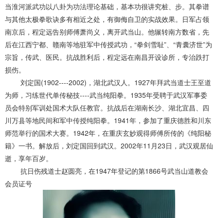
当淮河派武功以八卦为功法理论基础，基本功很讲究桩、步。其拳谱
与其他太极拳歌诀多有相近之处，有御侮自卫的实战效果。日军占领
南京后，程定远告别师傅萧尚义，离开武当山。他辗转南方数省，先
后在江西宁都、赣南等地驻军中传授武功，“拳剑雪耻”、“青囊济世”为
宗旨，传武、医民。抗战胜利后，程定远在南昌开设诊所，专治跌打
损伤。
刘定国(1902----2002)，湖北武汉人。1927年拜武当道士王至道
为师，习练世代单传秘技----武当纯阳拳。1935年受聘于武汉军事委
员会特别军训处国术大队任教官。抗战后在湖南长沙、湖北宜昌、四
川万县等地民间和军中传授纯阳拳。1941年，参加了重庆德胜和川东
师范举行的国术大赛。1942年，在重庆玄妙观得师傅所传的《纯阳秘
籍》一书。解放后，刘定国回到武汉。2002年11月23日，武汉观居仙
逝，享年百岁。
抗日伤残道士赵圆亮，在1947年登记的第1866号武当山道教会
会员证号