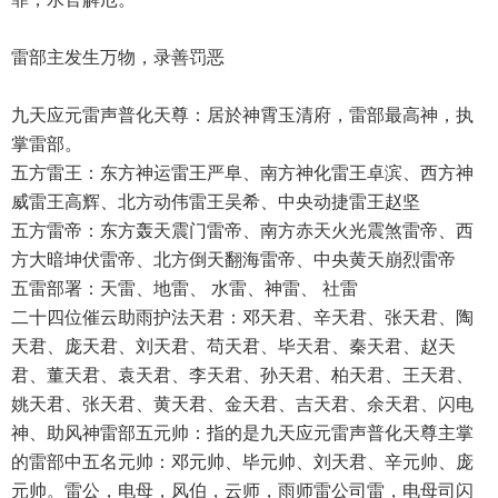
雷部主发生万物，录善罚恶
九天应元雷声普化天尊：居於神霄玉清府，雷部最高神，执
掌雷部。
五方雷王：东方神运雷王严阜、南方神化雷王卓滨、西方神
威雷王高辉、北方动伟雷王吴希、中央动捷雷王赵坚
五方雷帝：东方轰天震门雷帝、南方赤天火光震煞雷帝、西
方大暗坤伏雷帝、北方倒天翻海雷帝、中央黄天崩烈雷帝
五雷部署：天雷、地雷、 水雷、神雷、 社雷
二十四位催云助雨护法天君：邓天君、辛天君、张天君、陶
天君、庞天君、刘天君、苟天君、毕天君、秦天君、赵天
君、董天君、袁天君、李天君、孙天君、柏天君、王天君、
姚天君、张天君、黄天君、金天君、吉天君、余天君、闪电
神、助风神雷部五元帅：指的是九天应元雷声普化天尊主掌
的雷部中五名元帅：邓元帅、毕元帅、刘天君、辛元帅、庞
元帅。雷公，电母，风伯，云师，雨师雷公司雷，电母司闪