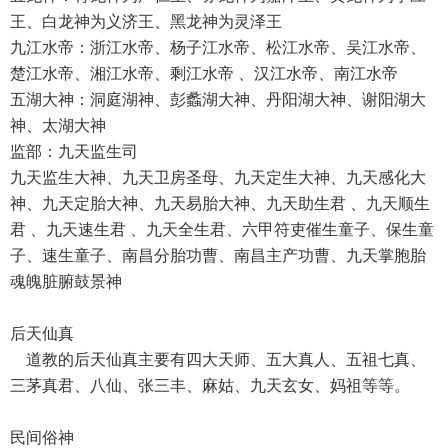
王、白龙神为义济王、黑龙神为灵泽王
九江水帝：浙江水帝、杨子江水帝、松江水帝、吴江水帝、
楚江水帝、湘江水帝、剩江水帝 、汉江水帝、南江水帝
五湖大神：洞庭湖神、彭蠡湖大神、丹阳湖大神、谢阳湖大
神、太湖大神
监部：九天监生司
九天监生大神、九天卫房圣母、九天定生大神、九天感化大
神、九天定胎大神、九天易胎大神、九天助生君 、九天顺生
君 、九天速生君 、九天全生君、六甲符吏催生童子、保生童
子、速生童子、南昌分胎功曹、南昌主产功曹、九天掌胞胎
魂魄脏腑鼓景神
后天仙真
道教的后天仙真主要有四大天师、五大真人、五祖七真、
三茅真君、八仙、张三丰、麻姑、九天玄女、妈祖等等。
民间俗神