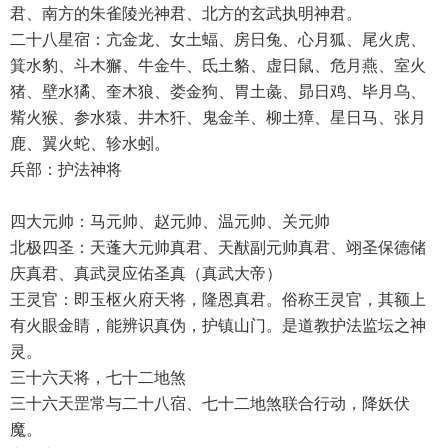
君、南方的朱雀陵光神君、北方的玄武执明神君。
二十八星宿：亢金龙、女土蝠、房日兔、心月狐、尾火虎、
箕水豹、斗木獬、牛金牛、氐土貉、虚日鼠、危月燕、室火
猪、壁水獝、奎木狼、娄金狗、胃土彘、昴日鸡、毕月乌、
觜火猴、参水猿、井木犴、鬼金羊、柳土獐、星日马、张月
鹿、翼火蛇、轸水蚓。
兵部：护法神将
四大元帅：马元帅、赵元帅、温元帅、关元帅
北极四圣：天蓬大元帅真君、天猷副元帅真君、翊圣保德储
庆真君、真武灵应佑圣真（真武大帝）
王灵官：即玉枢火府天将，隆恩真君。俗称王灵官，其额上
有火眼金睛，能辨识真伪，护镇山门。是道教护法监坛之神
灵。
三十六天将，七十二地煞
三十六天罡常与二十八宿、七十二地煞联合行动，降妖伏
魔。