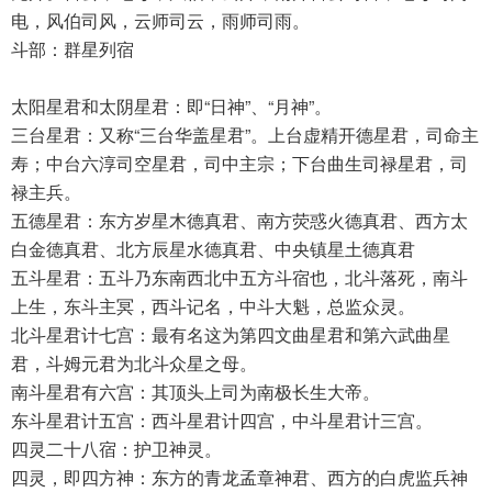
电，风伯司风，云师司云，雨师司雨。
斗部：群星列宿
太阳星君和太阴星君：即“日神”、“月神”。
三台星君：又称“三台华盖星君”。上台虚精开德星君，司命主
寿；中台六淳司空星君，司中主宗；下台曲生司禄星君，司
禄主兵。
五德星君：东方岁星木德真君、南方荧惑火德真君、西方太
白金德真君、北方辰星水德真君、中央镇星土德真君
五斗星君：五斗乃东南西北中五方斗宿也，北斗落死，南斗
上生，东斗主冥，西斗记名，中斗大魁，总监众灵。
北斗星君计七宫：最有名这为第四文曲星君和第六武曲星
君，斗姆元君为北斗众星之母。
南斗星君有六宫：其顶头上司为南极长生大帝。
东斗星君计五宫：西斗星君计四宫，中斗星君计三宫。
四灵二十八宿：护卫神灵。
四灵，即四方神：东方的青龙孟章神君、西方的白虎监兵神