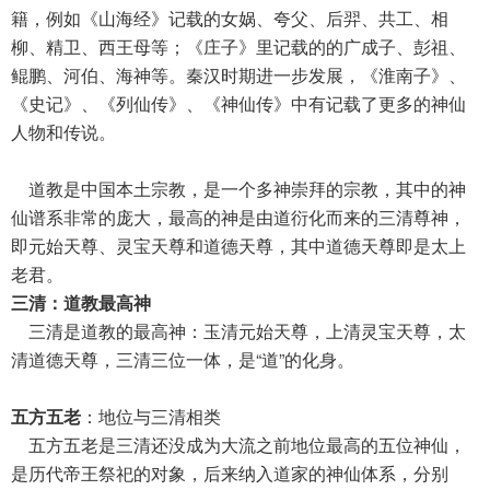
籍，例如《山海经》记载的女娲、夸父、后羿、共工、相
柳、精卫、西王母等；《庄子》里记载的的广成子、彭祖、
鲲鹏、河伯、海神等。秦汉时期进一步发展，《淮南子》、
《史记》、《列仙传》、《神仙传》中有记载了更多的神仙
人物和传说。
道教是中国本土宗教，是一个多神崇拜的宗教，其中的神
仙谱系非常的庞大，最高的神是由道衍化而来的三清尊神，
即元始天尊、灵宝天尊和道德天尊，其中道德天尊即是太上
老君。
三清：道教最高神
三清是道教的最高神：玉清元始天尊，上清灵宝天尊，太
清道德天尊，三清三位一体，是“道”的化身。
五方五老
：地位与三清相类
五方五老是三清还没成为大流之前地位最高的五位神仙，
是历代帝王祭祀的对象，后来纳入道家的神仙体系，分别