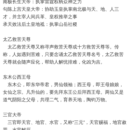
南极长生大帝：执掌雷霆权柄众神之力
勾陈上宫天皇大帝：协助玉皇执掌南北极与天、地、人三
才，并主宰人间兵革、皇权推举之事
承天效法后土皇地祗：执掌山岳社稷
太乙救苦天尊
太乙救苦天尊又称寻声救苦天尊或十方救苦天尊等。传
称，人如遇到苦难，只要念诵太乙救苦天尊名号，太乙救苦
天尊就会随声应化，帮助人解忧排难，化凶为吉。
东木公西王母
东木公，即东华帝君，男仙领袖；西王母，即王母娘娘，
女仙之宗。凡升仙的，要先拜东王公后拜西王母。两仙又是
道气阴阳之父母，共理二气，育养天地，陶钧万物。
三官大帝
三官即天官、地官、水官，又称“三元”，天官赐福，地官赦
罪，水官解厄。