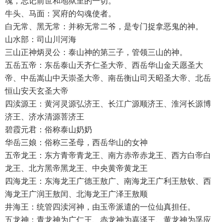
魂，忘记前世和地狱里的一切。
牛头、马面：冥府的勾魂使者。
白无常、黑无常：并称无常二爷，是专门捉拿恶鬼的神。
山水部：司山川河海
三山正神炳灵公：泰山神的第三子，管领三山的神。
五岳五帝：东岳泰山天齐仁圣大帝、西岳华山金天愿圣大
帝、中岳嵩山中天崇圣大帝、南岳衡山司天昭圣大帝、北岳
恒山安天玄圣大帝
四渎源王：黄河灵源弘济王、长江广源顺济王、淮河长源博
济王、济水清源菩济王
碧霞元君：俗称泰山奶奶
华岳三娘：俗称三圣母，西岳华山的女神
五帝龙王：东方青帝青龙王、南方赤帝赤龙王、西方白帝白
龙王、北方黑帝黑龙王、中央黄帝黄龙王
四海龙王：东海龙王广德王敖广、南海龙王广利王敖钦、西
海龙王广润王敖闰、北海龙王广泽王敖顺
井海王：统管四渎河神，由玉帝派遣的一位仙真担任。
五龙神：青龙神为广仁王、赤龙神为嘉泽王、黄龙神为孚应