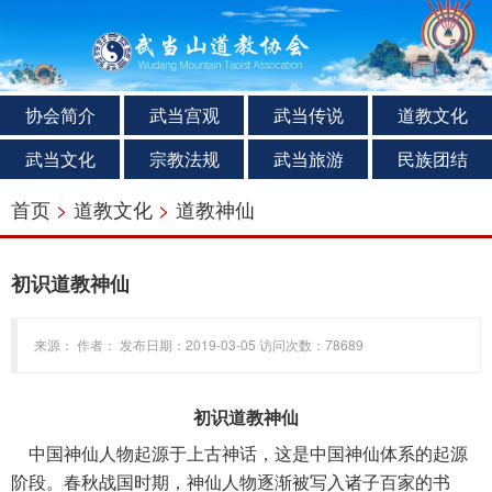
协会简介
武当宫观
武当传说
道教文化
武当文化
宗教法规
武当旅游
民族团结
首页
>
道教文化
>
道教神仙
初识道教神仙
来源： 作者： 发布日期：2019-03-05 访问次数：78689
初识道教神仙
中国神仙人物起源于上古神话，这是中国神仙体系的起源
阶段。春秋战国时期，神仙人物逐渐被写入诸子百家的书