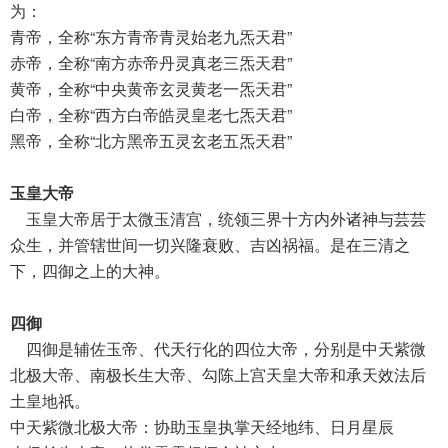
为：
青帝，全称“东方青帝青灵始老九炁天君”
赤帝，全称“南方赤帝丹灵真老三炁天君”
黄帝，全称“中央黄帝玄灵黄老一炁天君”
白帝，全称“西方白帝皓灵皇老七炁天君”
黑帝，全称“北方黑帝五灵玄老五炁天君”
玉皇大帝
玉皇大帝居于太微玉清宫，统领三界十方内外诸神与芸芸
众生，并管辖世间一切兴隆衰败、吉凶祸福。是在三清之
下，四御之上的大神。
四御
四御是辅佐玉帝、代天行化的四位大帝，分别是中天紫微
北极大帝、南极长生大帝、勾陈上宫天皇大帝和承天效法后
土皇地祇。
中天紫微北极大帝：协助玉皇执掌天经地纬、日月星辰