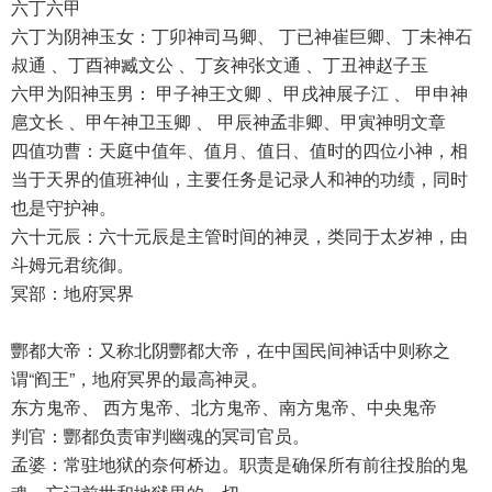
六丁六甲
六丁为阴神玉女：丁卯神司马卿、 丁已神崔巨卿、丁未神石
叔通 、丁酉神臧文公 、丁亥神张文通 、丁丑神赵子玉
六甲为阳神玉男： 甲子神王文卿 、甲戌神展子江 、 甲申神
扈文长 、甲午神卫玉卿 、 甲辰神孟非卿、甲寅神明文章
四值功曹：天庭中值年、值月、值日、值时的四位小神，相
当于天界的值班神仙，主要任务是记录人和神的功绩，同时
也是守护神。
六十元辰：六十元辰是主管时间的神灵，类同于太岁神，由
斗姆元君统御。
冥部：地府冥界
酆都大帝：又称北阴酆都大帝，在中国民间神话中则称之
谓“阎王”，地府冥界的最高神灵。
东方鬼帝、 西方鬼帝、北方鬼帝、南方鬼帝、中央鬼帝
判官：酆都负责审判幽魂的冥司官员。
孟婆：常驻地狱的奈何桥边。职责是确保所有前往投胎的鬼